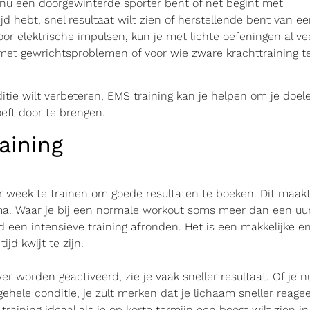
je nu een doorgewinterde sporter bent of net begint met
jd hebt, snel resultaat wilt zien of herstellende bent van e
r elektrische impulsen, kun je met lichte oefeningen al ve
met gewrichtsproblemen of voor wie zware krachttraining t
nditie wilt verbeteren, EMS training kan je helpen om je doel
oeft door te brengen.
aining
r week te trainen om goede resultaten te boeken. Dit maak
a. Waar je bij een normale workout soms meer dan een uu
jd een intensieve training afronden. Het is een makkelijke e
ijd kwijt te zijn.
r worden geactiveerd, zie je vaak sneller resultaat. Of je n
gehele conditie, je zult merken dat je lichaam sneller reagee
training ideaal als je op korte termijn een boost wilt zien in