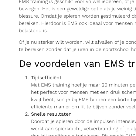
EMS training is geschikt voor vrijwel iedereen, of 
bewegen. Het is een geweldige optie als je weinig ti
blessure. Omdat je spieren worden gestimuleerd doo
bereiken. Hierdoor is EMS ook ideaal voor mensen 
belastend is.
Of je nu sterker wilt worden, wilt afvallen of je co
te bereiken zonder dat je uren in de sportschool h
De voordelen van EMS tr
Tijdsefficiënt
Met EMS training hoef je maar 20 minuten pe
het perfect voor mensen met een druk schem
kwijt bent, kun je bij EMS binnen een korte ti
efficiënte manier om fit te blijven zonder veel t
Snelle resultaten
Doordat je spieren door de impulsen intensieve
werkt aan spierkracht, vetverbranding of je al
dan bij traditionele trainingen. Dit maakt EMS 