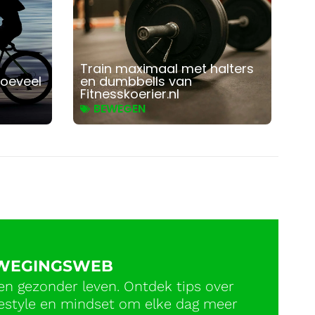
Train maximaal met halters
Hoeveel
en dumbbells van
?
Fitnesskoerier.nl
BEWEGEN
EWEGINGSWEB
en gezonder leven. Ontdek tips over
ifestyle en mindset om elke dag meer