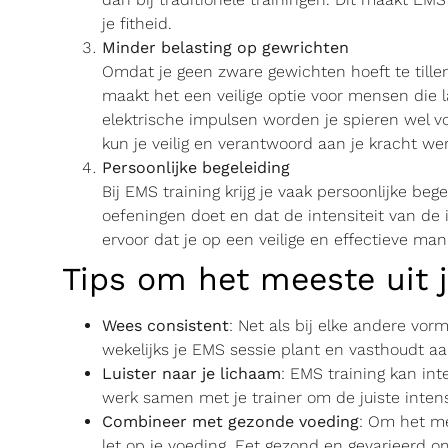
je fitheid.
Minder belasting op gewrichten
Omdat je geen zware gewichten hoeft te tillen
maakt het een veilige optie voor mensen die 
elektrische impulsen worden je spieren wel vo
kun je veilig en verantwoord aan je kracht we
Persoonlijke begeleiding
Bij EMS training krijg je vaak persoonlijke bege
oefeningen doet en dat de intensiteit van de
ervoor dat je op een veilige en effectieve mani
Tips om het meeste uit j
Wees consistent
: Net als bij elke andere vorm
wekelijks je EMS sessie plant en vasthoudt aan
Luister naar je lichaam
: EMS training kan int
werk samen met je trainer om de juiste intens
Combineer met gezonde voeding
: Om het mee
let op je voeding. Eet gezond en gevarieerd om