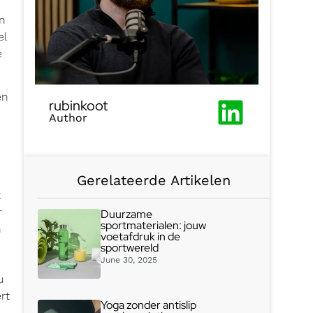
en
el
e
en
rubinkoot
Author
Gerelateerde Artikelen
t
r
Duurzame
sportmaterialen: jouw
n
voetafdruk in de
sportwereld
June 30, 2025
u
rt
Yoga zonder antislip