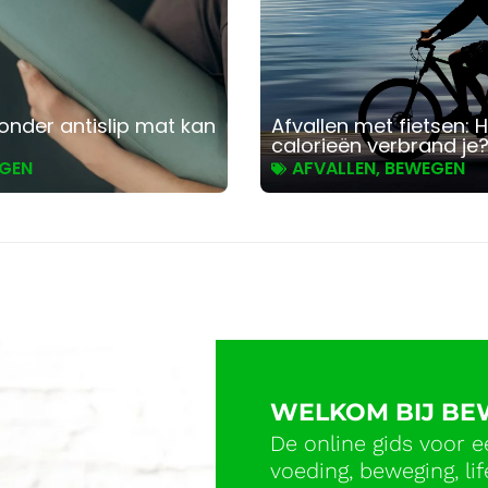
onder antislip mat kan
Afvallen met fietsen: 
calorieën verbrand je
GEN
AFVALLEN
,
BEWEGEN
WELKOM BIJ B
De online gids voor e
voeding, beweging, l