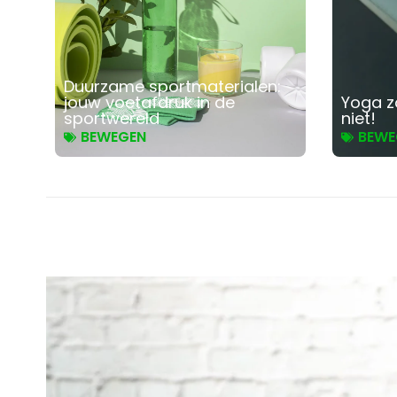
Duurzame sportmaterialen:
jouw voetafdruk in de
Yoga z
sportwereld
niet!
BEWEGEN
BEWE