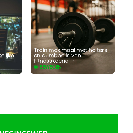
Train maximaal met halters
elijke
en dumbbells van
Fitnesskoerier.nl
BEWEGEN