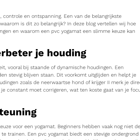
, controle en ontspanning. Een van de belangrijkste
waarom is dit zo belangrijk? In deze blog vertellen wij hoe
feningen en waarom een pvc yogamat een slimme keuze kan
erbeter je houding
eit, vooral bij staande of dynamische houdingen. Een
n stevig blijven staan. Dit voorkomt uitglijden en helpt je
udingen zoals de neerwaartse hond of krijger II merk je dire
 je constant moet corrigeren, wat ten koste gaat van je foc
teuning
e keuze voor een yogamat. Beginners hebben vaak nog niet d
ng te trainen. Een pvc yogamat biedt een stevige ondergrond