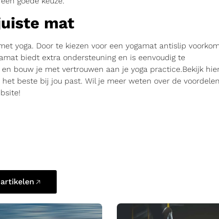
t een goede keuze.
juiste mat
n met yoga. Door te kiezen voor een yogamat antislip voorko
ogamat biedt extra ondersteuning en is eenvoudig te
 en bouw je met vertrouwen aan je yoga practice.Bekijk hie
het beste bij jou past. Wil je meer weten over de voordele
bsite!
 artikelen