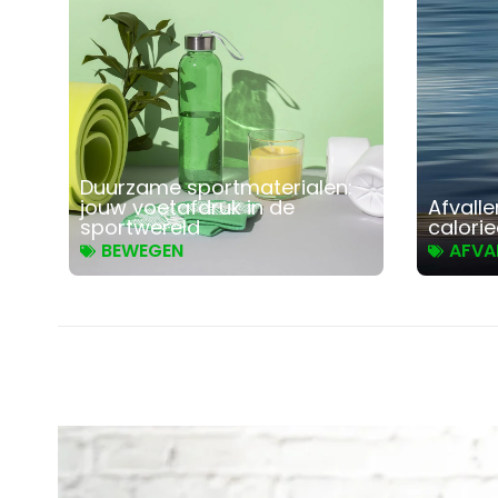
Duurzame sportmaterialen:
jouw voetafdruk in de
Afvalle
sportwereld
calori
BEWEGEN
AFVA