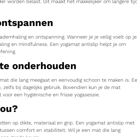
er worden belast. Dit maakt het makkelijker om langere tij
ontspannen
demhaling en ontspanning. Wanneer je je veilig voelt op je
ling en mindfulness. Een yogamat antislip helpt je om
efening.
 te onderhouden
n mat die lang meegaat en eenvoudig schoon te maken is. E
 zelfs bij dagelijks gebruik. Bovendien kun je de mat
t voor een hygiënische en frisse yogasessie.
jou?
letten op dikte, materiaal en grip. Een yogamat antislip met
ussen comfort en stabiliteit. Wil je een mat die lang