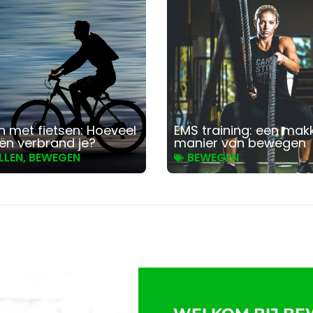
n met fietsen: Hoeveel
EMS training: een makk
eën verbrand je?
manier van bewegen
LLEN
,
BEWEGEN
BEWEGEN