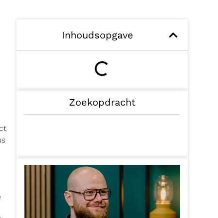
Inhoudsopgave
Zoekopdracht
ct
us
e