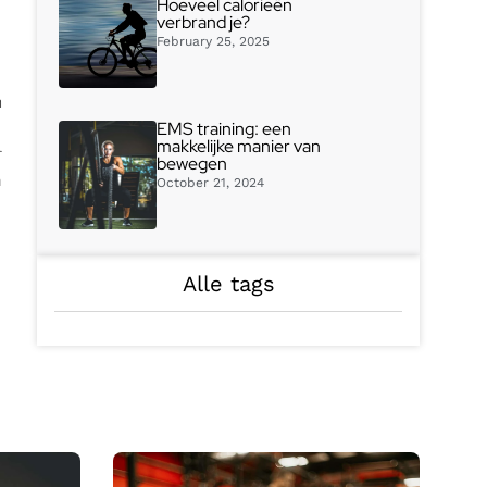
Hoeveel calorieën
verbrand je?
February 25, 2025
m
EMS training: een
makkelijke manier van
r
bewegen
n
October 21, 2024
Alle tags