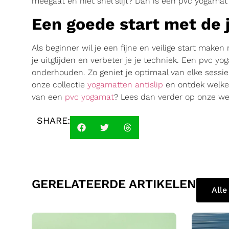
meegaat en niet snel slijt? Dan is een pvc yogama
Een goede start met de 
Als beginner wil je een fijne en veilige start make
je uitglijden en verbeter je je techniek. Een pvc y
onderhouden. Zo geniet je optimaal van elke sessie
onze collectie
yogamatten antislip
en ontdek welke 
van een
pvc yogamat
? Lees dan verder op onze we
SHARE:
GERELATEERDE ARTIKELEN
Alle