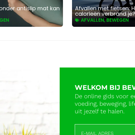
onder antislip mat kan
Afvallen met fietsen: 
calorieën verbrand je
GEN
AFVALLEN
,
BEWEGEN
WELKOM BIJ B
De online gids voor e
voeding, beweging, l
uit jezelf te halen.