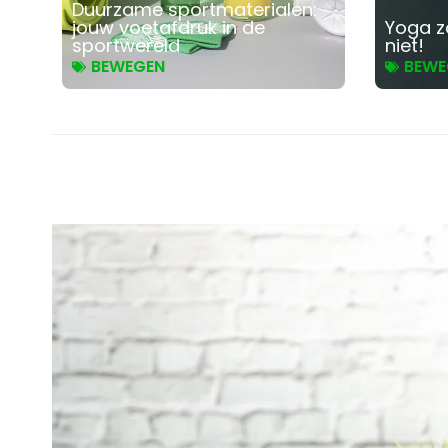
Duurzame sportmaterialen:
jouw voetafdruk in de
Yoga z
sportwereld
niet!
BEWEGEN
BEWE