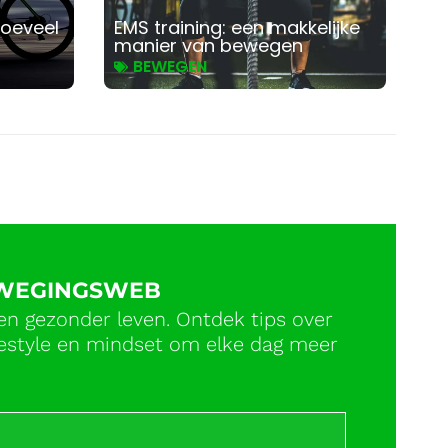
Hoeveel
EMS training: een makkelijke
?
manier van bewegen
BEWEGEN
EWEGINGSWEB
en gezonder leven. Ontdek tips over
ifestyle en mindset om elke dag meer