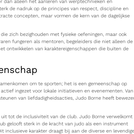
er dan alleen het aanleren van werptechnieken en
erk de nadruk op de principes van respect, discipline en
stracte concepten, maar vormen de kern van de dagelijkse
en die zich bezighouden met fysieke oefeningen, maar ook
raren fungeren als mentoren, begeleiders die niet alleen de
 het ontwikkelen van karaktereigenschappen die buiten de
eenschap
 samenkomen om te sporten; het is een gemeenschap op
 actief ingezet voor lokale initiatieven en evenementen. Van
steunen van liefdadigheidsacties, Judo Borne heeft beweze
it tot de inclusiviteit van de club. Judo Borne verwelkomt
ub gelooft sterk in de kracht van judo als een instrument
it inclusieve karakter draagt bij aan de diverse en levendig